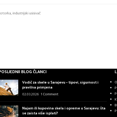
motorka, industrijski usisivač
POSLJEDNJI BLOG ČLANCI
L
Vodič za skele u Sarajevu – tipovi, sigurnost i
O
pravilna primjena
P
P
02.03.2026
1 Comment
K
B
Najam ili kupovina skela i opreme u Sarajevu: šta
P
se zaista više isplati?