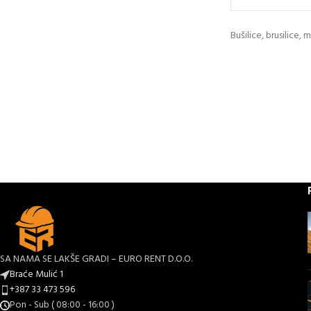
Bušilice, brusilice, 
SA NAMA SE LAKŠE GRADI – EURO RENT D.O.O.
Braće Mulić 1
+387 33 473 596
Pon - Sub ( 08:00 - 16:00 )