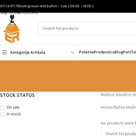
Skip to navigation
387 33 473 596
info@euro-rent.ba
Pon – Sub ( 08:00 – 16:00 )
Skip to main content
Početna
Prodavnica
Blog
Portfo
Kategorije Artikala
STOCK STATUS
Bušilice, brusilice, 
On sale
Home
Ručne Maši
In stock
No products were f