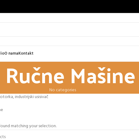
lio
O nama
Kontakt
Ručne Mašine
No categories
motorka, industrijski usisivač
ne
ound matching your selection.