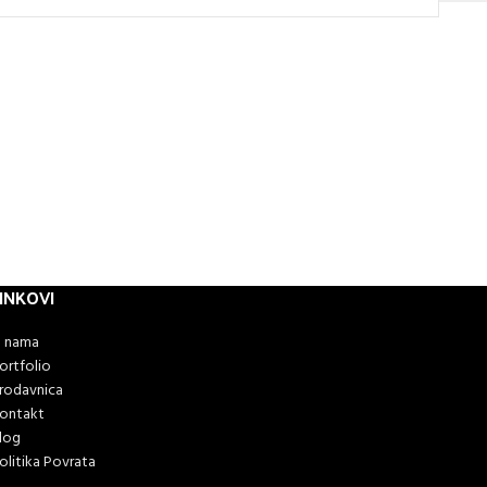
INKOVI
 nama
ortfolio
rodavnica
ontakt
log
olitika Povrata