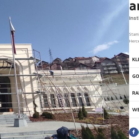
a
Inst
Stamb
Herc
KL
GO
RA
W