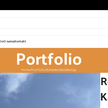
lio
O nama
Kontakt
Portfolio
Home
Portfolio
Katarska Rezidencija
R
K