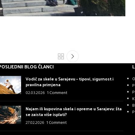
POSLJEDNJI BLOG ČLANCI
L
Vodič za skele u Sarajevu – tipovi, sigurnost i
O
pravilna primjena
P
P
02.03.2026
1 Comment
K
B
Najam ili kupovina skela i opreme u Sarajevu: šta
P
se zaista više isplati?
27.02.2026
1 Comment