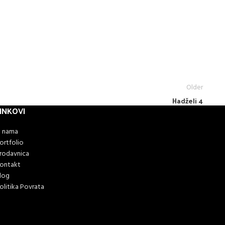
Older
Hadželi 4
INKOVI
 nama
ortfolio
rodavnica
ontakt
log
olitika Povrata