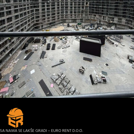
Roof Gardens
Mega projekat
SA NAMA SE LAKŠE GRADI – EURO RENT D.O.O.